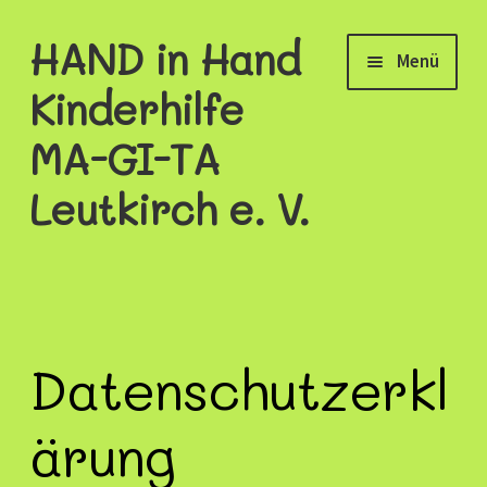
HAND in Hand
Zur
Zum
Menü
Navigation
Inhalt
Kinderhilfe
springen
springen
MA-GI-TA
Leutkirch e. V.
Aktuelles
Über uns
Datenschutzerkl
Projekte
ärung
Öffnungszeiten